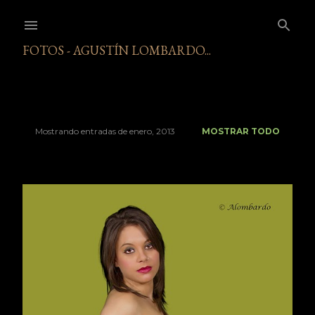
Ir al contenido principal
FOTOS - AGUSTÍN LOMBARDO...
Mostrando entradas de enero, 2013
MOSTRAR TODO
E
n
t
r
a
d
a